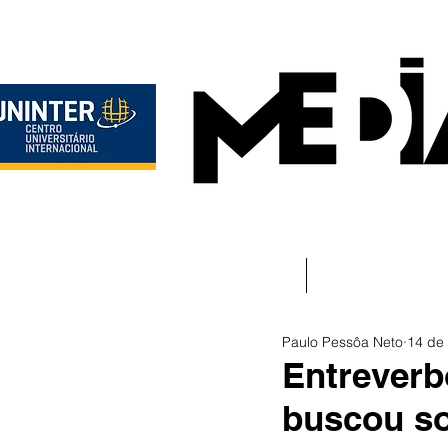
Início
Instituciona
Paulo Pessôa Neto
14 de 
Entreverb
buscou so