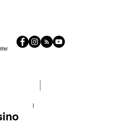
nter
Contato
Members
sino