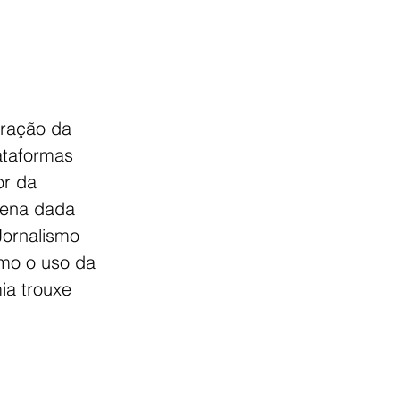
uração da 
ataformas 
or da 
tena dada 
ornalismo 
mo o uso da 
ia trouxe 