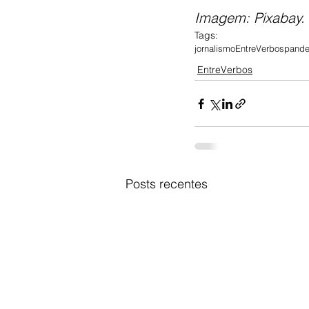
Imagem: Pixabay. 
Tags:
jornalismo
EntreVerbos
pand
EntreVerbos
Posts recentes