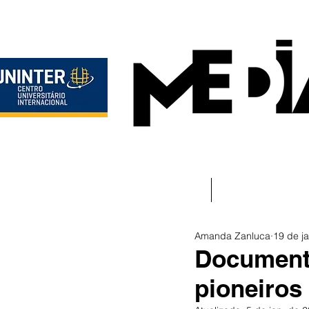
Início
Instituciona
Amanda Zanluca
19 de j
Documentá
pioneiros