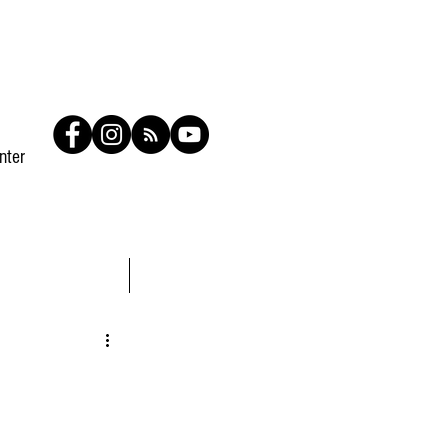
nter
Contato
Members