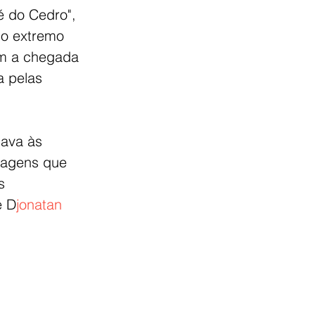
 do Cedro", 
no extremo 
om a chegada 
a pelas 
ava às 
nagens que 
s 
 
D
jonatan 