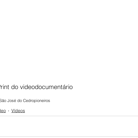
Print do videodocumentário
São José do Cedro
pioneiros
deo
Vídeos