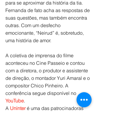
para se aproximar da história da tia. 
Fernanda de fato acha as respostas de 
suas questões, mas também encontra 
outras. Com um desfecho 
emocionante, “Neirud” é, sobretudo, 
uma história de amor.
A coletiva de imprensa do filme 
aconteceu no Cine Passeio e contou 
com a diretora, o produtor e assistente 
de direção, o montador Yuri Amaral e o 
compositor Chico Pinheiro. A 
conferência segue disponível no 
YouTube
.
A 
Uninter
 é uma das patrocinadoras 
do 
Olhar de Cinema
, e a 
Central de 
Notícias Uninter
 (CNU) realizou a 
cobertura do evento. Confira todas as 