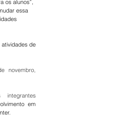
a os alunos”, 
 mudar essa 
idades 
atividades de 
de novembro, 
integrantes 
olvimento em 
ter.  