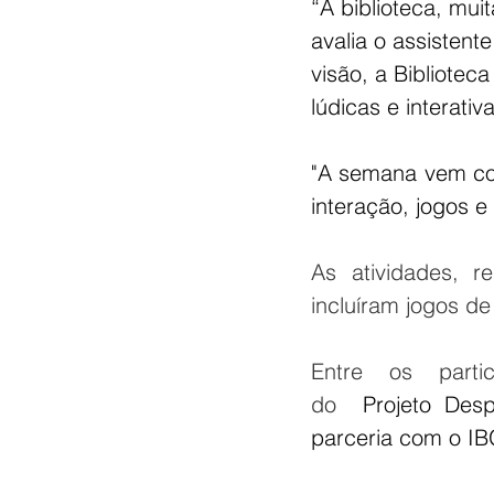
“A biblioteca, mu
avalia o assistent
visão, a Bibliote
lúdicas e interati
"A semana vem com
interação, jogos e 
As atividades, r
incluíram jogos de
Entre os partic
do 
 Projeto Des
parceria com o IBG