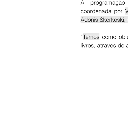
A programação f
coordenada por 
V
Adonis Skerkoski,
“
Temos
 como objet
livros, através de 