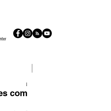
nter
Contato
Members
res com