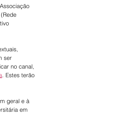
 Associação 
 (Rede 
tivo 
xtuais, 
 ser 
car no canal, 
a
. Estes terão 
m geral e à 
sitária em 