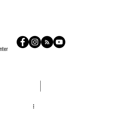
nter
Contato
Members