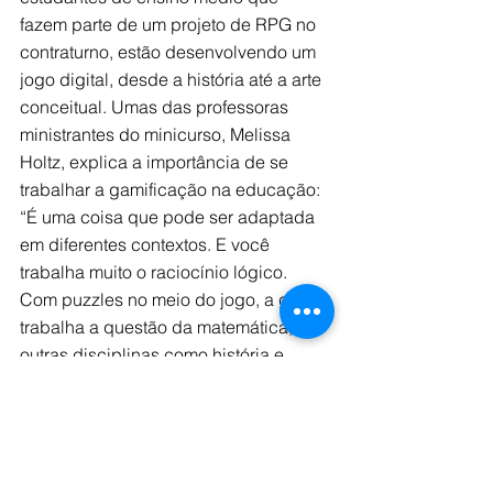
fazem parte de um projeto de RPG no 
contraturno, estão desenvolvendo um 
jogo digital, desde a história até a arte 
conceitual. Umas das professoras 
ministrantes do minicurso, Melissa 
Holtz, explica a importância de se 
trabalhar a gamificação na educação: 
“É uma coisa que pode ser adaptada 
em diferentes contextos. E você 
trabalha muito o raciocínio lógico. 
Com puzzles no meio do jogo, a gente 
trabalha a questão da matemática, 
outras disciplinas como história e 
língua portuguesa. Então, é um projeto 
bem interdisciplinar que pode ser 
adaptado de várias formas”, conta.