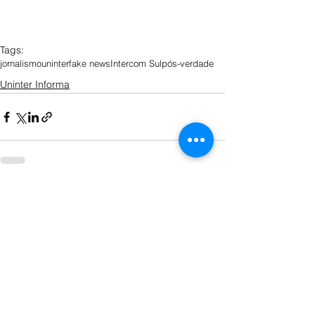
Tags:
jornalismo
uninter
fake news
Intercom Sul
pós-verdade
Uninter Informa
Ver tudo
Posts recentes