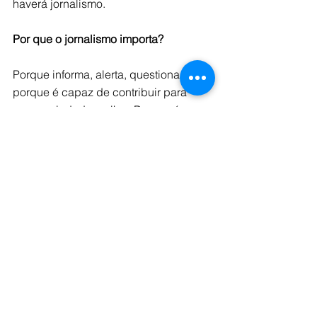
haverá jornalismo.
Por que o jornalismo importa?
Porque informa, alerta, questiona, 
porque é capaz de contribuir para 
uma sociedade melhor. Porque é 
capaz de ajudar na construção de 
uma sociedade com direitos sociais 
respeitados.
"Porque informa, alerta, 
questiona, 
porque é capaz de contribuir 
para uma sociedade melhor"
Lugar de jornalista é...