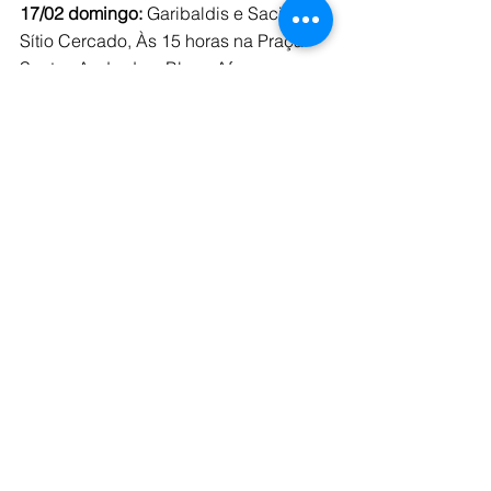
17/02 domingo:
 Garibaldis e Sacis no 
Sítio Cercado, Às 15 horas na Praça 
Santos Andrade o Bloco Afro 
Pretinhosidade. Também às 15 horas 
nas Ruínas do São Francisco o bloco 
Juana Profunda.
22/02 sexta-feira:
 às 18 horas no 
Cavalo Babão, o bloco Paranambloco. 
Às 20 horas o bloco Burlesco 
Cachorras e Adorei as Almas ao lado 
do Cemitério Municipal.
23/02 sábado:
 às 15 horas no Paço da 
Liberdade o Bloco Saí do Armário e 
Me Dei Bem.
24/02 domingo:
 Garibaldis e Sacis na 