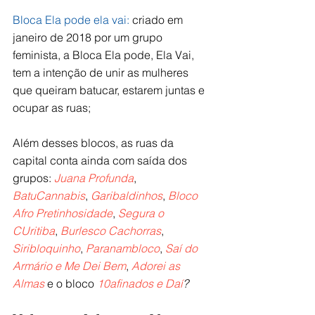
Bloca Ela pode ela vai:
 criado em 
janeiro de 2018 por um grupo 
feminista, a Bloca Ela pode, Ela Vai, 
tem a intenção de unir as mulheres 
que queiram batucar, estarem juntas e 
ocupar as ruas;
Além desses blocos, as ruas da 
capital conta ainda com saída dos 
grupos: 
Juana Profunda
, 
BatuCannabis
, 
Garibaldinhos
, 
Bloco 
Afro Pretinhosidade
, 
Segura o 
CUritiba
, 
Burlesco Cachorras
, 
Siribloquinho
, 
Paranambloco
, 
Saí do 
Armário e Me Dei Bem
, 
Adorei as 
Almas
 e o bloco 
10afinados e Daí
?