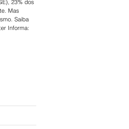
BGE), 23% dos 
te. Mas 
smo. Saiba 
er Informa: 