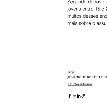
Segundo dados do I
jovens entre 15 e
muitos desses enc
mais sobre o assun
Tags:
jornalismo
uninter
uninter inf
Uninter Informa