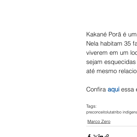
Kakané Porã é uma
Nela habitam 35 fa
viverem em um loca
sejam esquecidas 
até mesmo relacio
Confira 
aqui
 essa 
Tags:
preconceito
luta
tribo indígen
Marco Zero