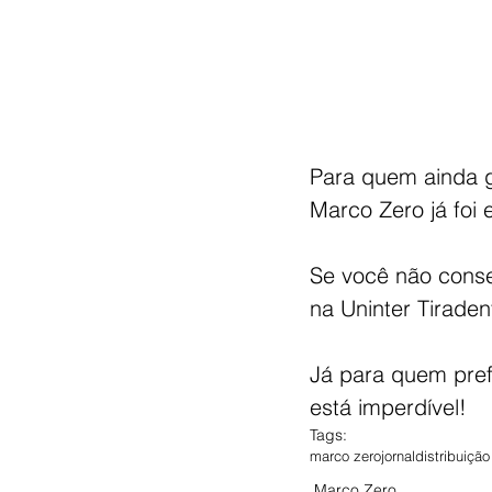
Para quem ainda go
Marco Zero já foi 
Se você não conseg
na Uninter Tiraden
Já para quem prefe
está imperdível! 
Tags:
marco zero
jornal
distribuição
Marco Zero