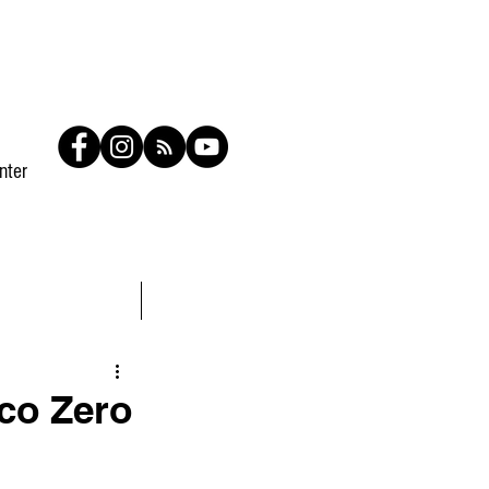
nter
Contato
Members
rco Zero