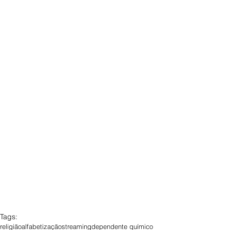
Tags:
religião
alfabetização
streaming
dependente químico