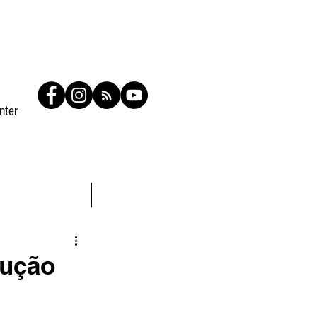
nter
Contato
Members
dução