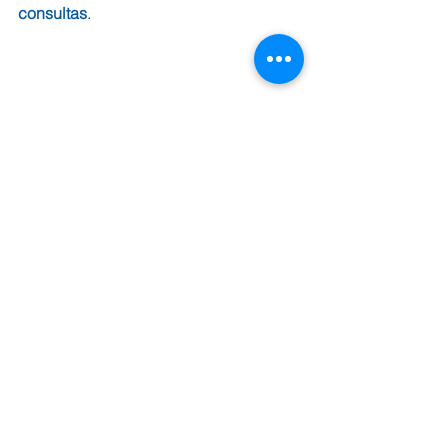
consultas
.
Tags:
jornalismo
projetos de extensão
produção de alunos
portal de notícia
plataforma
convergência