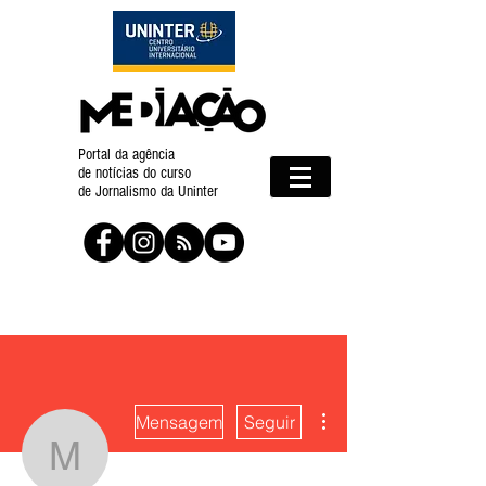
Portal da agência
de notícias do curso
de Jornalismo da Uninter
Mais ações
Mensagem
Seguir
Maria Vitória Alves Silva