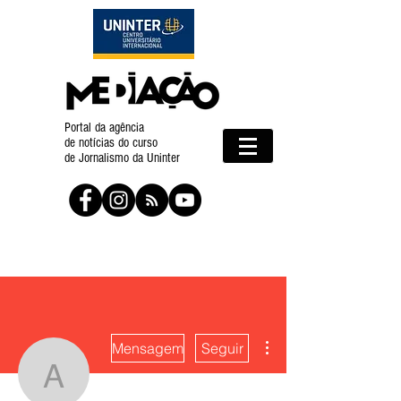
Portal da agência
de notícias do curso
de Jornalismo da Uninter
Mais ações
Mensagem
Seguir
Agência Galo