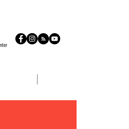
nter
Contato
Members