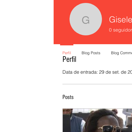
Gisel
Gisele R
0
seguidor
Perfil
Blog Posts
Blog Comm
Perfil
Data de entrada: 29 de set. de 2
Posts