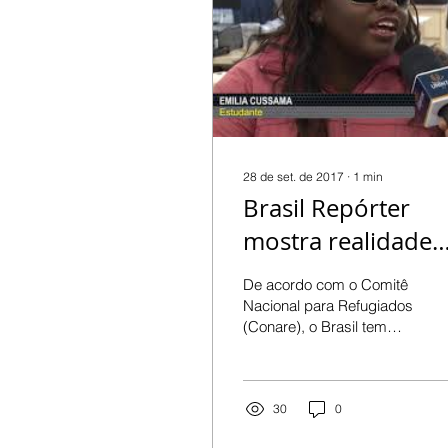
28 de set. de 2017
∙
1
min
Brasil Repórter
mostra realidade
dos refugiados e
De acordo com o Comitê
Curitiba
Nacional para Refugiados
(Conare), o Brasil tem
quase dez mil refugiados
de 82 nacionalidades que
deixaram o país...
30
0