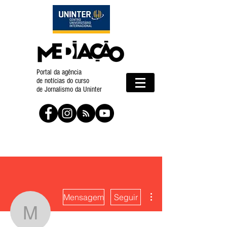
Portal da agência
de notícias do curso
de Jornalismo da Uninter
Mais ações
Mensagem
Seguir
Mediação Uninter